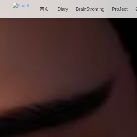
首页
Diary
BrainStroming
ProJect