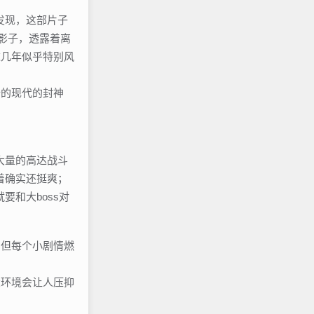
发现，这部片子
影子，透露着离
这几年似乎特别风
新的现代的封神
大量的高达战斗
着确实还挺爽；
和大boss对
，但每个小剧情燃
；
大环境会让人压抑