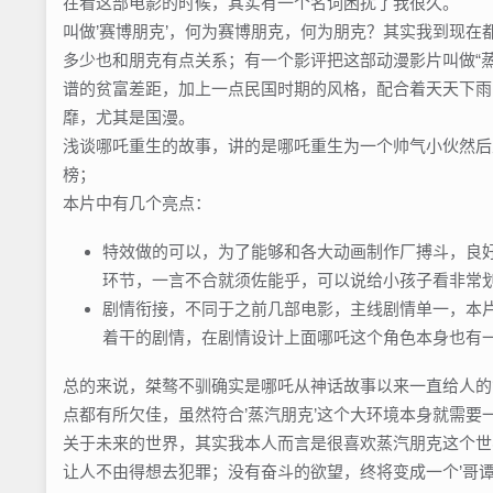
在看这部电影的时候，其实有一个名词困扰了我很久。
叫做’赛博朋克’，何为赛博朋克，何为朋克？其实我到现
多少也和朋克有点关系；有一个影评把这部动漫影片叫做“
谱的贫富差距，加上一点民国时期的风格，配合着天天下雨
靡，尤其是国漫。
浅谈哪吒重生的故事，讲的是哪吒重生为一个帅气小伙然后
榜；
本片中有几个亮点：
特效做的可以，为了能够和各大动画制作厂搏斗，良
环节，一言不合就须佐能乎，可以说给小孩子看非常
剧情衔接，不同于之前几部电影，主线剧情单一，本片
着干的剧情，在剧情设计上面哪吒这个角色本身也有
总的来说，桀骜不驯确实是哪吒从神话故事以来一直给人的
点都有所欠佳，虽然符合’蒸汽朋克’这个大环境本身就需
关于未来的世界，其实我本人而言是很喜欢蒸汽朋克这个世
让人不由得想去犯罪；没有奋斗的欲望，终将变成一个’哥谭