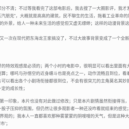
在都分不清；不过等我看完了这部电影后，我去搜了一大圈影评，我才
蒸汽朋克”，大概就是高高的建筑，民不聊生的生活，拖着工业革命的
的外景，给人一种未来生活的感觉但又虚无缥缈；这样的动漫背景
又一次在现代把东海龙王家搞没了，不过大故事背景变成了一个全
好的特效观感是必须的；两个小时的电影中，很明显可以看出里面有
划算；哪吒与孙悟空的近身缠斗也是亮点之一，动作流畅且到位，看
可以看出各个小剧场衔接都很到位，不会有很突兀的主角莫名其妙就要
一定的成长性；
第一印象，本片也没有对此做过修改；只是本片剧情虽然衔接得当
要一股子压抑的氛围，但仍然让很多观影者一种还没咋看就结束的感觉
界观的；我本人一直都喜欢那种雾蒙蒙的阴嗖嗖的天气，但是这种
市’；