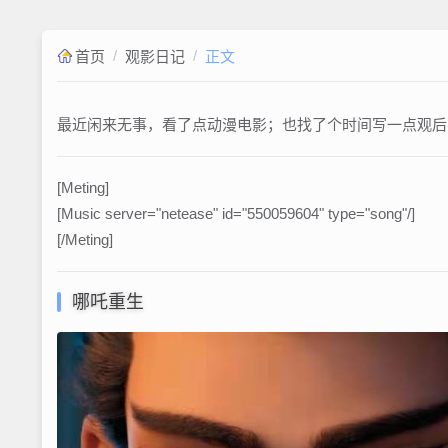
/
/
首页
观影日记
正文
最近闲来无事，看了点动漫电影；也找了个时间写一点观后
[Meting]
[Music server="netease" id="550059604" type="song"/]
[/Meting]
哪吒重生