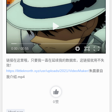
0:00
/
00:55
链接在这里哦，只要我一直在延续我的数据库，这链接就用不失
效！
https://littleknorth.xyz/usr/uploads/2021/VideoMaker/
朱晨豪自
我介绍.mp4
0
赞