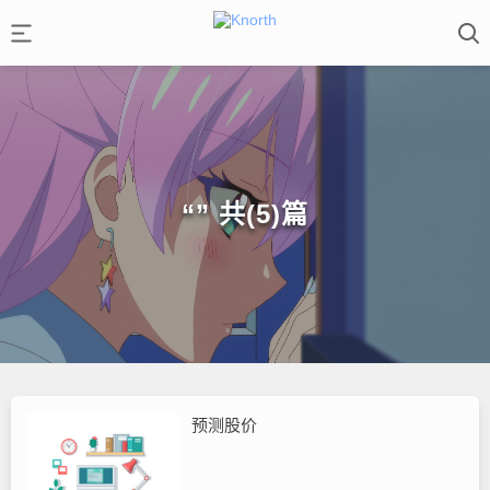
“” 共(5)篇
预测股价