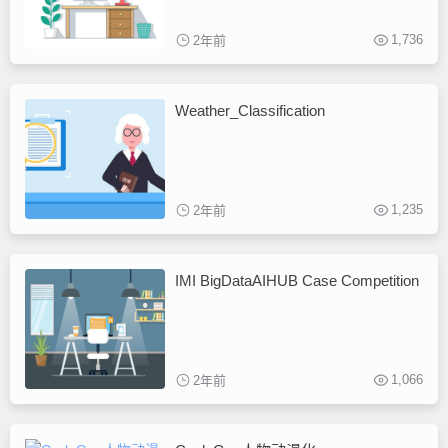
1,736
2年前
Weather_Classification
1,235
2年前
IMI BigDataAIHUB Case Competition
1,066
2年前